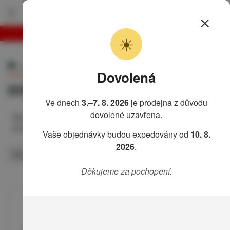
Motocykl
Můj košík
☀
H
o
n
Univerzální
Doplňky
d
Dovolená
a
DOPLŇKY
F
Ve dnech
3.–7. 8. 2026
je prodejna z důvodu
o
dovolené uzavřena.
r
Barracuda nabízí designový helmy CLASSIC, rukavice a
z
gumové klíčenky.
Vaše objednávky budou expedovány od
10. 8.
a
7
2026
.
Na
Seřadit podle
Navigace
5
se
0
Děkujeme za pochopení.
F
o
r
z
a