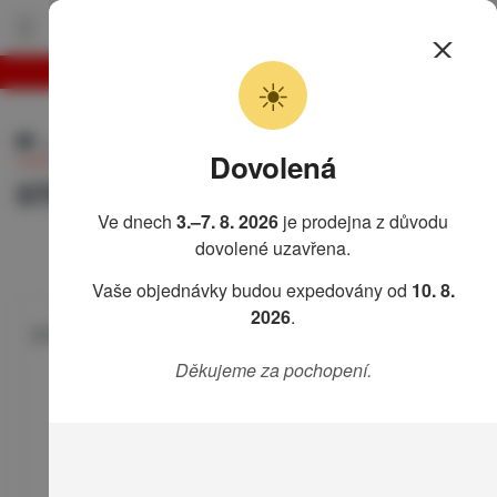
Motocykl
Můj košík
☀
H
o
n
Motocykl
Triumph
STREET TRIPLE
d
Dovolená
a
STREET TRIPLE
F
Ve dnech
3.–7. 8. 2026
je prodejna z důvodu
o
dovolené uzavřena.
r
z
Vaše objednávky budou expedovány od
10. 8.
a
7
2026
.
STREET TRIPLE 765 2017 →
5
0
Děkujeme za pochopení.
F
o
r
z
a