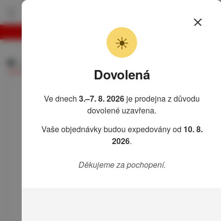
Motocykl
Můj košík
☀
H
o
n
Adaptér do řídítek BMW
d
Dovolená
a
Přeskočit
F
na
Ve dnech
3.–7. 8. 2026
je prodejna z důvodu
o
konec
dovolené uzavřena.
r
galerie
z
s
Vaše objednávky budou expedovány od
10. 8.
a
obrázky
7
2026
.
5
0
Děkujeme za pochopení.
F
o
r
z
a